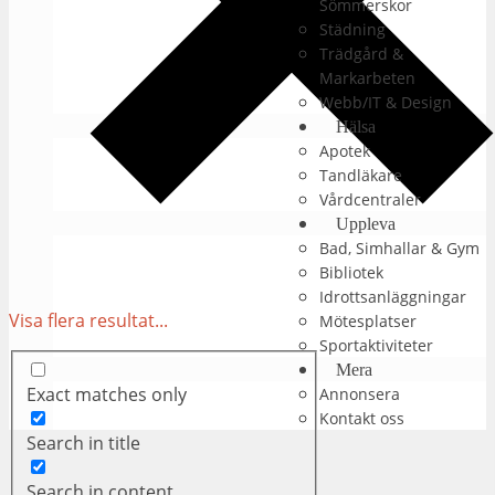
Sömmerskor
Städning
Trädgård &
Markarbeten
Webb/IT & Design
Hälsa
Apotek
Tandläkare
Vårdcentraler
Uppleva
Bad, Simhallar & Gym
Bibliotek
Idrottsanläggningar
Visa flera resultat...
Mötesplatser
Sportaktiviteter
Mera
Exact matches only
Annonsera
Kontakt oss
Search in title
Search in content