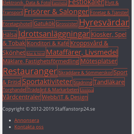
Festlokaler
Elektronik, Data & Foto
Flytt &
Familjeliv
Frisörer & Salonger
Transport
Företag & Tjänster
Hyresvärdar
Gatukök
Företagshotell
Grossister
Idrottsanläggningar
Kiosker, Spel
Hälsa
& Tobak
Kroppsvård &
Konditori & Kafé
Mataffärer, Livsmedel
Skönhet
Mat & Nöje
Mötesplatser
Mäklare, Fastighetsförmedling
Restauranger
Sport
Skräddare & Sömmerskor
Sportaktiviteter
Tandläkare
& Fritid
Städning
Torghandel
Trädgård & Markarbeten
Uppleva
Vårdcentraler
Webb/IT & Design
Copyright © 2012-2019 Staffanstorp24.se
Annonsera
Kontakta oss