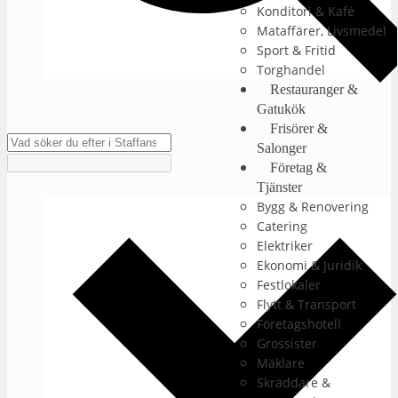
Konditori & Kafé
Mataffärer, Livsmedel
Sport & Fritid
Torghandel
Restauranger &
Gatukök
Frisörer &
Salonger
Företag &
Tjänster
Bygg & Renovering
Catering
Elektriker
Ekonomi & Juridik
Festlokaler
Flytt & Transport
Företagshotell
Grossister
Mäklare
Skräddare &