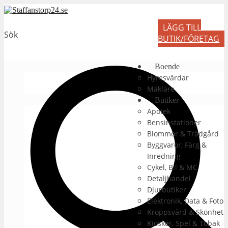
LÄGG TILL
Sök
BUTIK/FÖRETAG
Boende
Hyresvärdar
Mäklare
Butiker
Apotek
Bensinstationer
Blommor & Trädgård
Byggvaror, Färg &
Inredning
Cykel, Bil & MC
Detaljhandel
Djurbutiker
Elektronik, Data & Foto
Kroppsvård & Skönhet
Kiosker, Spel & Tobak