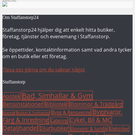
ANNONS
Om Staffanstorp24
Staffanstorp24 hjälper dig att enkelt hitta butiker,
företag, tjänster och evenemang i Staffanstorp.
Se öppettider, kontaktinformation samt vad andra tycker
om en butik eller ett företag.
Tipsa oss gärna om du saknar något
Staffanstorp
Bad, Simhallar & Gym
Apotek
Bensinstationer
Bibliotek
Blommor & Trädgård
Byggvaror,
Bygg & Renovering
Boende
Butiker & Torghandel
Färg & Inredning
Cykel, Bil & MC
Catering
Detaljhandel
Djurbutiker
Ekonomi & Juridik
Elektriker