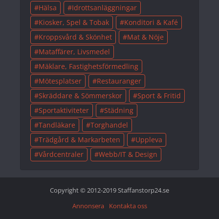
Hälsa
Idrottsanläggningar
Kiosker, Spel & Tobak
Konditori & Kafé
Kroppsvård & Skönhet
Mat & Nöje
Mataffärer, Livsmedel
Mäklare, Fastighetsförmedling
Mötesplatser
Restauranger
Skräddare & Sömmerskor
Sport & Fritid
Sportaktiviteter
Städning
Tandläkare
Torghandel
Trädgård & Markarbeten
Uppleva
Vårdcentraler
Webb/IT & Design
Copyright © 2012-2019 Staffanstorp24.se
Annonsera
Kontakta oss