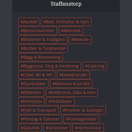
Staffanstorp
Apotek
Bad, Simhallar & Gym
Bensinstationer
Bibliotek
Blommor & Trädgård
Boende
Butiker & Torghandel
Bygg & Renovering
Byggvaror, Färg & Inredning
Catering
Cykel, Bil & MC
Detaljhandel
Djurbutiker
Ekonomi & Juridik
Elektriker
Elektronik, Data & Foto
Familjeliv
Festlokaler
Flytt & Transport
Frisörer & Salonger
Företag & Tjänster
Företagshotell
Gatukök
Grossister
Hyresvärdar