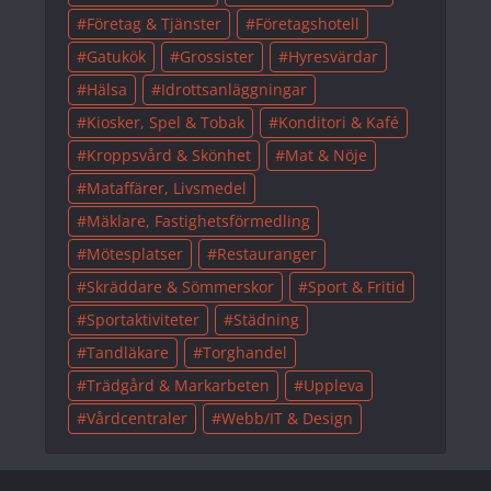
Företag & Tjänster
Företagshotell
Gatukök
Grossister
Hyresvärdar
Hälsa
Idrottsanläggningar
Kiosker, Spel & Tobak
Konditori & Kafé
Kroppsvård & Skönhet
Mat & Nöje
Mataffärer, Livsmedel
Mäklare, Fastighetsförmedling
Mötesplatser
Restauranger
Skräddare & Sömmerskor
Sport & Fritid
Sportaktiviteter
Städning
Tandläkare
Torghandel
Trädgård & Markarbeten
Uppleva
Vårdcentraler
Webb/IT & Design