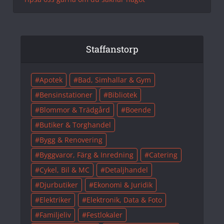
Staffanstorp
Apotek
Bad, Simhallar & Gym
Bensinstationer
Bibliotek
Blommor & Trädgård
Boende
Butiker & Torghandel
Bygg & Renovering
Byggvaror, Färg & Inredning
Catering
Cykel, Bil & MC
Detaljhandel
Djurbutiker
Ekonomi & Juridik
Elektriker
Elektronik, Data & Foto
Familjeliv
Festlokaler