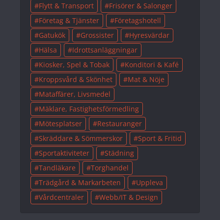
Flytt & Transport
Frisörer & Salonger
Företag & Tjänster
Företagshotell
Gatukök
Grossister
Hyresvärdar
Hälsa
Idrottsanläggningar
Kiosker, Spel & Tobak
Konditori & Kafé
Kroppsvård & Skönhet
Mat & Nöje
Mataffärer, Livsmedel
Mäklare, Fastighetsförmedling
Mötesplatser
Restauranger
Skräddare & Sömmerskor
Sport & Fritid
Sportaktiviteter
Städning
Tandläkare
Torghandel
Trädgård & Markarbeten
Uppleva
Vårdcentraler
Webb/IT & Design