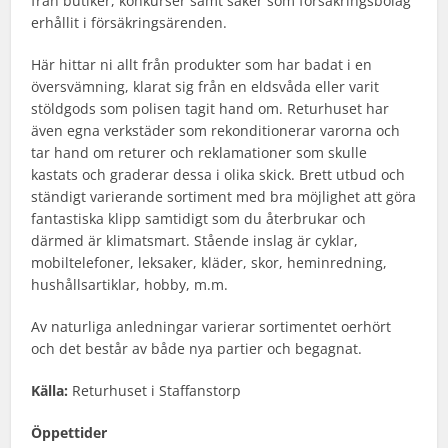
från butiker, konkurser samt saker som försäkringsbolag
erhållit i försäkringsärenden.
Här hittar ni allt från produkter som har badat i en
översvämning, klarat sig från en eldsvåda eller varit
stöldgods som polisen tagit hand om. Returhuset har
även egna verkstäder som rekonditionerar varorna och
tar hand om returer och reklamationer som skulle
kastats och graderar dessa i olika skick. Brett utbud och
ständigt varierande sortiment med bra möjlighet att göra
fantastiska klipp samtidigt som du återbrukar och
därmed är klimatsmart. Stående inslag är cyklar,
mobiltelefoner, leksaker, kläder, skor, heminredning,
hushållsartiklar, hobby, m.m.
Av naturliga anledningar varierar sortimentet oerhört
och det består av både nya partier och begagnat.
Källa:
Returhuset i Staffanstorp
Öppettider