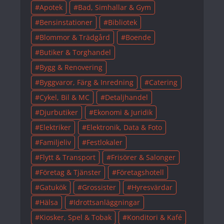
Apotek
Bad, Simhallar & Gym
Bensinstationer
Bibliotek
Blommor & Trädgård
Boende
Butiker & Torghandel
Bygg & Renovering
Byggvaror, Färg & Inredning
Catering
Cykel, Bil & MC
Detaljhandel
Djurbutiker
Ekonomi & Juridik
Elektriker
Elektronik, Data & Foto
Familjeliv
Festlokaler
Flytt & Transport
Frisörer & Salonger
Företag & Tjänster
Företagshotell
Gatukök
Grossister
Hyresvärdar
Hälsa
Idrottsanläggningar
Kiosker, Spel & Tobak
Konditori & Kafé