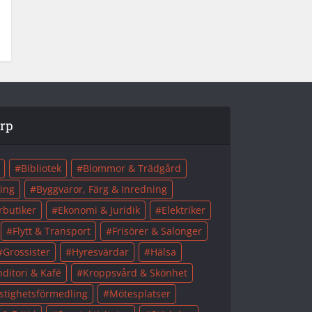
orp
Bibliotek
Blommor & Trädgård
ing
Byggvaror, Färg & Inredning
rbutiker
Ekonomi & Juridik
Elektriker
Flytt & Transport
Frisörer & Salonger
Grossister
Hyresvärdar
Hälsa
ditori & Kafé
Kroppsvård & Skönhet
stighetsförmedling
Mötesplatser