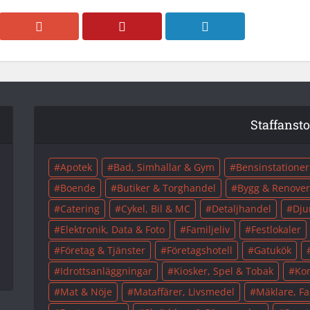
Staffanst
Apotek
Bad, Simhallar & Gym
Bensinstationer
Boende
Butiker & Torghandel
Bygg & Renover
Catering
Cykel, Bil & MC
Detaljhandel
Dju
Elektronik, Data & Foto
Familjeliv
Festlokaler
Företag & Tjänster
Företagshotell
Gatukök
Idrottsanläggningar
Kiosker, Spel & Tobak
Kon
Mat & Nöje
Mataffärer, Livsmedel
Mäklare, Fa