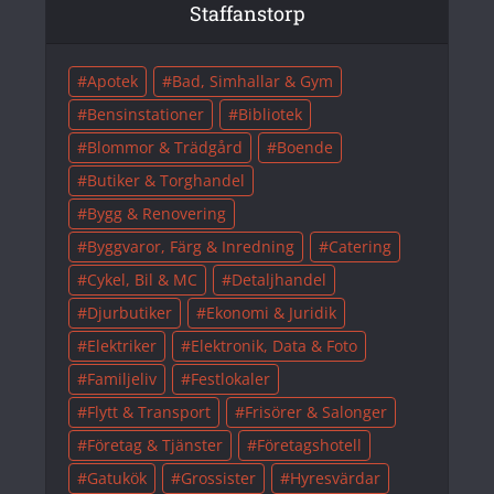
Staffanstorp
Apotek
Bad, Simhallar & Gym
Bensinstationer
Bibliotek
Blommor & Trädgård
Boende
Butiker & Torghandel
Bygg & Renovering
Byggvaror, Färg & Inredning
Catering
Cykel, Bil & MC
Detaljhandel
Djurbutiker
Ekonomi & Juridik
Elektriker
Elektronik, Data & Foto
Familjeliv
Festlokaler
Flytt & Transport
Frisörer & Salonger
Företag & Tjänster
Företagshotell
Gatukök
Grossister
Hyresvärdar