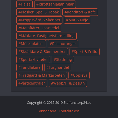
Hälsa
Idrottsanläggningar
Kiosker, Spel & Tobak
Konditori & Kafé
Kroppsvård & Skönhet
Mat & Nöje
Mataffärer, Livsmedel
Mäklare, Fastighetsförmedling
Mötesplatser
Restauranger
Skräddare & Sömmerskor
Sport & Fritid
Sportaktiviteter
Städning
Tandläkare
Torghandel
Trädgård & Markarbeten
Uppleva
Vårdcentraler
Webb/IT & Design
Copyright © 2012-2019 Staffanstorp24.se
Annonsera
Kontakta oss