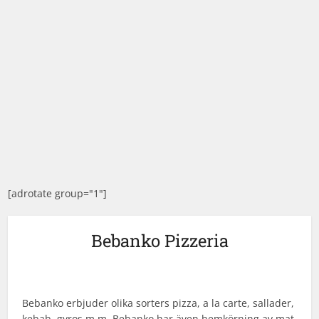
[adrotate group="1"]
Bebanko Pizzeria
Bebanko erbjuder olika sorters pizza, a la carte, sallader,
kebab, gyros m.m. Bebanko har även hemkörning av mat