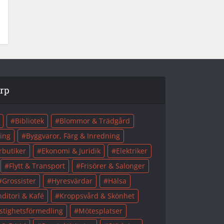
orp
Bibliotek
Blommor & Trädgård
ing
Byggvaror, Färg & Inredning
rbutiker
Ekonomi & Juridik
Elektriker
Flytt & Transport
Frisörer & Salonger
Grossister
Hyresvärdar
Hälsa
ditori & Kafé
Kroppsvård & Skönhet
stighetsförmedling
Mötesplatser