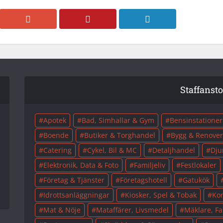
Staffanst
Apotek
Bad, Simhallar & Gym
Bensinstationer
Boende
Butiker & Torghandel
Bygg & Renover
Catering
Cykel, Bil & MC
Detaljhandel
Dju
Elektronik, Data & Foto
Familjeliv
Festlokaler
Företag & Tjänster
Företagshotell
Gatukök
Idrottsanläggningar
Kiosker, Spel & Tobak
Kon
Mat & Nöje
Mataffärer, Livsmedel
Mäklare, Fa