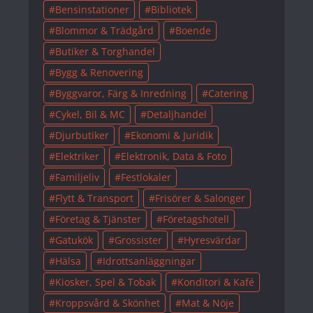
Bensinstationer
Bibliotek
Blommor & Trädgård
Boende
Butiker & Torghandel
Bygg & Renovering
Byggvaror, Färg & Inredning
Catering
Cykel, Bil & MC
Detaljhandel
Djurbutiker
Ekonomi & Juridik
Elektriker
Elektronik, Data & Foto
Familjeliv
Festlokaler
Flytt & Transport
Frisörer & Salonger
Företag & Tjänster
Företagshotell
Gatukök
Grossister
Hyresvärdar
Hälsa
Idrottsanläggningar
Kiosker, Spel & Tobak
Konditori & Kafé
Kroppsvård & Skönhet
Mat & Nöje