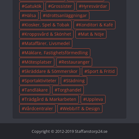
Gatukök
Grossister
Hyresvärdar
Hälsa
Idrottsanläggningar
Kiosker, Spel & Tobak
Konditori & Kafé
Kroppsvård & Skönhet
Mat & Nöje
Mataffärer, Livsmedel
Mäklare, Fastighetsförmedling
Mötesplatser
Restauranger
Skräddare & Sömmerskor
Sport & Fritid
Sportaktiviteter
Städning
Tandläkare
Torghandel
Trädgård & Markarbeten
Uppleva
Vårdcentraler
Webb/IT & Design
Copyright © 2012-2019 Staffanstorp24.se