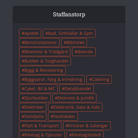
Staffanstorp
Apotek
Bad, Simhallar & Gym
Bensinstationer
Bibliotek
Blommor & Trädgård
Boende
Butiker & Torghandel
Bygg & Renovering
Byggvaror, Färg & Inredning
Catering
Cykel, Bil & MC
Detaljhandel
Djurbutiker
Ekonomi & Juridik
Elektriker
Elektronik, Data & Foto
Familjeliv
Festlokaler
Flytt & Transport
Frisörer & Salonger
Företag & Tjänster
Företagshotell