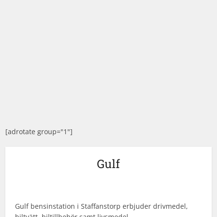
[adrotate group="1"]
Gulf
Gulf bensinstation i Staffanstorp erbjuder drivmedel,
biltvätt, biltillbehör samt livsmedel.