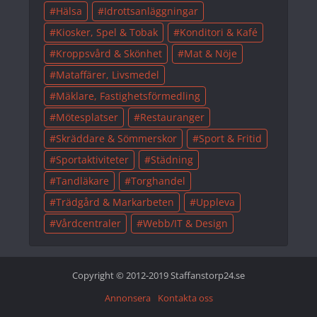
Hälsa
Idrottsanläggningar
Kiosker, Spel & Tobak
Konditori & Kafé
Kroppsvård & Skönhet
Mat & Nöje
Mataffärer, Livsmedel
Mäklare, Fastighetsförmedling
Mötesplatser
Restauranger
Skräddare & Sömmerskor
Sport & Fritid
Sportaktiviteter
Städning
Tandläkare
Torghandel
Trädgård & Markarbeten
Uppleva
Vårdcentraler
Webb/IT & Design
Copyright © 2012-2019 Staffanstorp24.se
Annonsera
Kontakta oss