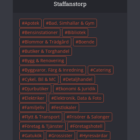
Staffanstorp
Apotek
Bad, Simhallar & Gym
Bensinstationer
Bibliotek
Blommor & Trädgård
Boende
Butiker & Torghandel
Bygg & Renovering
Byggvaror, Färg & Inredning
Catering
Cykel, Bil & MC
Detaljhandel
Djurbutiker
Ekonomi & Juridik
Elektriker
Elektronik, Data & Foto
Familjeliv
Festlokaler
Flytt & Transport
Frisörer & Salonger
Företag & Tjänster
Företagshotell
Gatukök
Grossister
Hyresvärdar