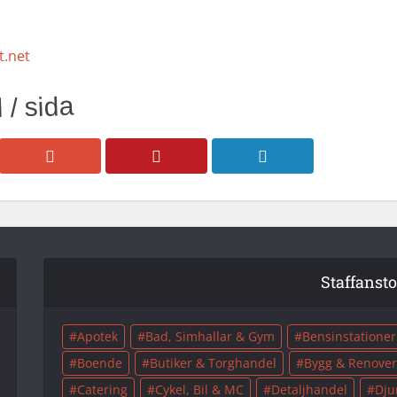
t.net
 / sida
Staffanst
Apotek
Bad, Simhallar & Gym
Bensinstationer
Boende
Butiker & Torghandel
Bygg & Renover
Catering
Cykel, Bil & MC
Detaljhandel
Dju