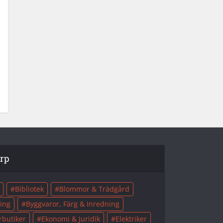
orp
Bibliotek
Blommor & Trädgård
ing
Byggvaror, Färg & Inredning
rbutiker
Ekonomi & Juridik
Elektriker