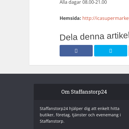
Alla dagar 08.00-21.00
Hemsida:
http://icasupermarke
Dela denna artikel
Om Staffanstorp24
Staffanstorp24 hjälper dig att enkelt hitta
butiker, företag, tjänster och evenemang i
Staffanstorp.