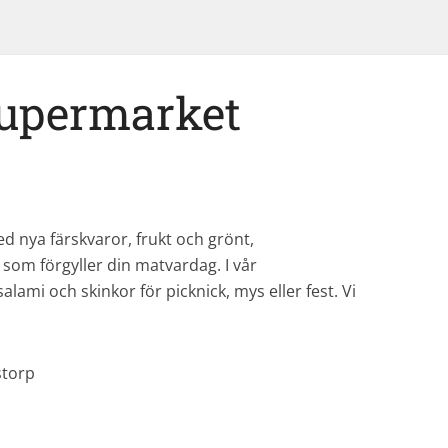
upermarket
med nya färskvaror, frukt och grönt,
som förgyller din matvardag. I vår
alami och skinkor för picknick, mys eller fest. Vi
storp