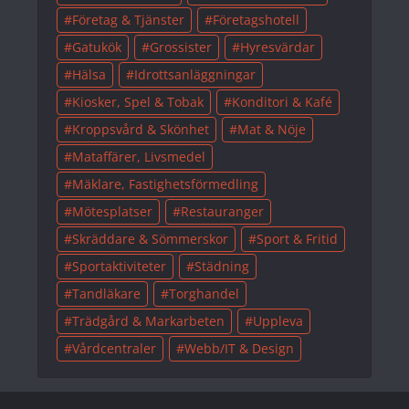
Företag & Tjänster
Företagshotell
Gatukök
Grossister
Hyresvärdar
Hälsa
Idrottsanläggningar
Kiosker, Spel & Tobak
Konditori & Kafé
Kroppsvård & Skönhet
Mat & Nöje
Mataffärer, Livsmedel
Mäklare, Fastighetsförmedling
Mötesplatser
Restauranger
Skräddare & Sömmerskor
Sport & Fritid
Sportaktiviteter
Städning
Tandläkare
Torghandel
Trädgård & Markarbeten
Uppleva
Vårdcentraler
Webb/IT & Design