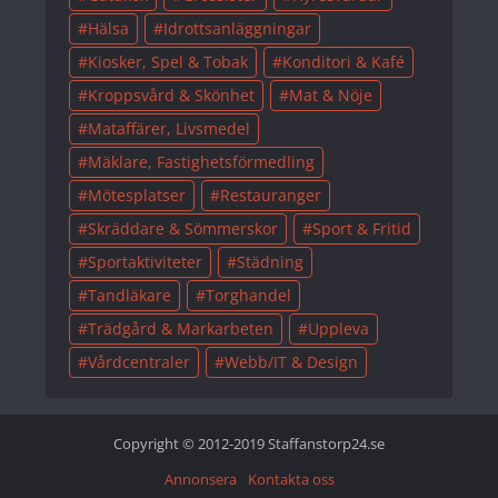
Hälsa
Idrottsanläggningar
Kiosker, Spel & Tobak
Konditori & Kafé
Kroppsvård & Skönhet
Mat & Nöje
Mataffärer, Livsmedel
Mäklare, Fastighetsförmedling
Mötesplatser
Restauranger
Skräddare & Sömmerskor
Sport & Fritid
Sportaktiviteter
Städning
Tandläkare
Torghandel
Trädgård & Markarbeten
Uppleva
Vårdcentraler
Webb/IT & Design
Copyright © 2012-2019 Staffanstorp24.se
Annonsera
Kontakta oss