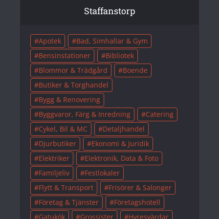
Staffanstorp
Apotek
Bad, Simhallar & Gym
Bensinstationer
Bibliotek
Blommor & Trädgård
Boende
Butiker & Torghandel
Bygg & Renovering
Byggvaror, Färg & Inredning
Catering
Cykel, Bil & MC
Detaljhandel
Djurbutiker
Ekonomi & Juridik
Elektriker
Elektronik, Data & Foto
Familjeliv
Festlokaler
Flytt & Transport
Frisörer & Salonger
Företag & Tjänster
Företagshotell
Gatukök
Grossister
Hyresvärdar