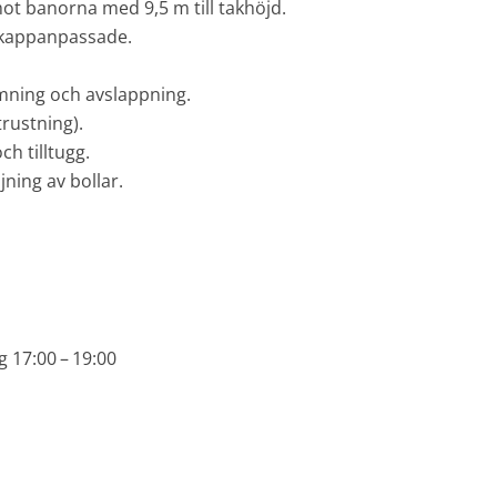
 mot banorna med 9,5 m till takhöjd.
ikappanpassade.
mning och avslappning.
rustning).
h tilltugg.
jning av bollar.
 17:00 – 19:00