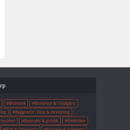
orp
Bibliotek
Blommor & Trädgård
ing
Byggvaror, Färg & Inredning
rbutiker
Ekonomi & Juridik
Elektriker
Flytt & Transport
Frisörer & Salonger