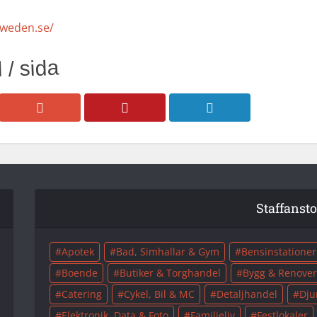
sweden.se/
 / sida
Staffanst
Apotek
Bad, Simhallar & Gym
Bensinstationer
Boende
Butiker & Torghandel
Bygg & Renover
Catering
Cykel, Bil & MC
Detaljhandel
Dju
Elektronik, Data & Foto
Familjeliv
Festlokaler