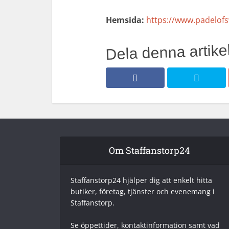
Hemsida:
https://www.padelof
Dela denna artikel
Om Staffanstorp24
Staffanstorp24 hjälper dig att enkelt hitta
butiker, företag, tjänster och evenemang i
Staffanstorp.
Se öppettider, kontaktinformation samt vad