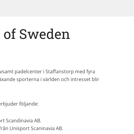
l of Sweden
ivsamt padelcenter i Staffanstorp med fyra
äxande sporterna i världen och intresset blir
erbjuder följande:
ort Scandinavia AB.
rån Unisport Scaninavia AB.