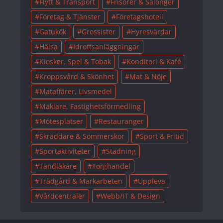
Flytt & Transport
Frisörer & Salonger
Företag & Tjänster
Företagshotell
Gatukök
Grossister
Hyresvärdar
Hälsa
Idrottsanläggningar
Kiosker, Spel & Tobak
Konditori & Kafé
Kroppsvård & Skönhet
Mat & Nöje
Mataffärer, Livsmedel
Mäklare, Fastighetsförmedling
Mötesplatser
Restauranger
Skräddare & Sömmerskor
Sport & Fritid
Sportaktiviteter
Städning
Tandläkare
Torghandel
Trädgård & Markarbeten
Uppleva
Vårdcentraler
Webb/IT & Design