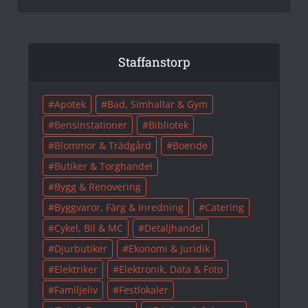
Staffanstorp
Apotek
Bad, Simhallar & Gym
Bensinstationer
Bibliotek
Blommor & Trädgård
Boende
Butiker & Torghandel
Bygg & Renovering
Byggvaror, Färg & Inredning
Catering
Cykel, Bil & MC
Detaljhandel
Djurbutiker
Ekonomi & Juridik
Elektriker
Elektronik, Data & Foto
Familjeliv
Festlokaler