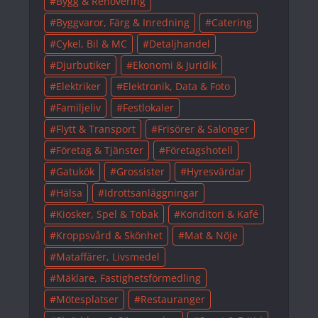
Bygg & Renovering
Byggvaror, Färg & Inredning
Catering
Cykel, Bil & MC
Detaljhandel
Djurbutiker
Ekonomi & Juridik
Elektriker
Elektronik, Data & Foto
Familjeliv
Festlokaler
Flytt & Transport
Frisörer & Salonger
Företag & Tjänster
Företagshotell
Gatukök
Grossister
Hyresvärdar
Hälsa
Idrottsanläggningar
Kiosker, Spel & Tobak
Konditori & Kafé
Kroppsvård & Skönhet
Mat & Nöje
Mataffärer, Livsmedel
Mäklare, Fastighetsförmedling
Mötesplatser
Restauranger