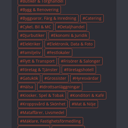
Butiker & Torghandel
Bygg & Renovering
Byggvaror, Färg & Inredning
Catering
Cykel, Bil & MC
Detaljhandel
Djurbutiker
Ekonomi & Juridik
Elektriker
Elektronik, Data & Foto
Familjeliv
Festlokaler
Flytt & Transport
Frisörer & Salonger
Företag & Tjänster
Företagshotell
Gatukök
Grossister
Hyresvärdar
Hälsa
Idrottsanläggningar
Kiosker, Spel & Tobak
Konditori & Kafé
Kroppsvård & Skönhet
Mat & Nöje
Mataffärer, Livsmedel
Mäklare, Fastighetsförmedling